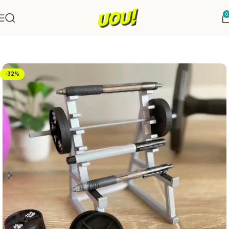
0
Início
Papelaria
-32%