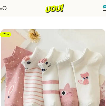
0
Início
Moda e Estilo
-25%