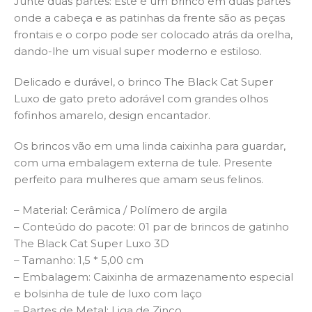
Junte duas partes: Este é um brinco em duas partes
onde a cabeça e as patinhas da frente são as peças
frontais e o corpo pode ser colocado atrás da orelha,
dando-lhe um visual super moderno e estiloso.
Delicado e durável, o brinco The Black Cat Super
Luxo de gato preto adorável com grandes olhos
fofinhos amarelo, design encantador.
Os brincos vão em uma linda caixinha para guardar,
com uma embalagem externa de tule. Presente
perfeito para mulheres que amam seus felinos.
– Material: Cerâmica / Polímero de argila
– Conteúdo do pacote: 01 par de brincos de gatinho
The Black Cat Super Luxo 3D
– Tamanho: 1,5 * 5,00 cm
– Embalagem: Caixinha de armazenamento especial
e bolsinha de tule de luxo com laço
– Partes de Metal: Liga de Zinco