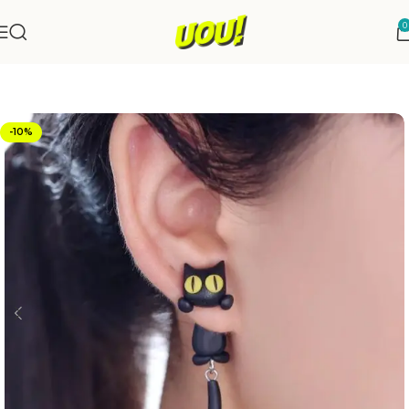
0
Início
Moda e Estilo
-10%