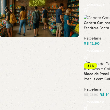
COMPRAR
Caneta Gatinh
Escrita e Ponta
Papelaria
R$
12,90
Novos Produtos com até
COMPRAR
12% de desconto
Shop Now
-38%
Bloco de Papel
Post-it com Ca
Papelaria
R$
14
R$
23,90
COMPRAR