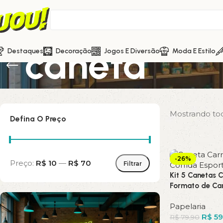
caneta
Destaques
Decoração
Jogos E Diversão
Moda E Estilo
Mostrando tod
Defina O Preço
-26%
Preço:
R$ 10
—
R$ 70
Filtrar
Kit 5 Canetas 
Formato de Car
Papelaria
R$
59
R$
79,90