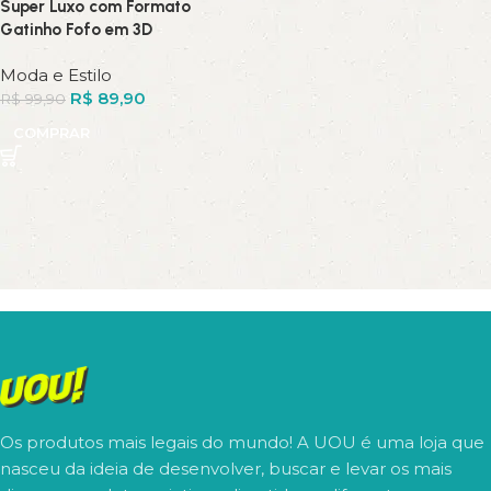
Super Luxo com Formato
Gatinho Fofo em 3D
Moda e Estilo
R$
89,90
R$
99,90
COMPRAR
Os produtos mais legais do mundo! A UOU é uma loja que
nasceu da ideia de desenvolver, buscar e levar os mais