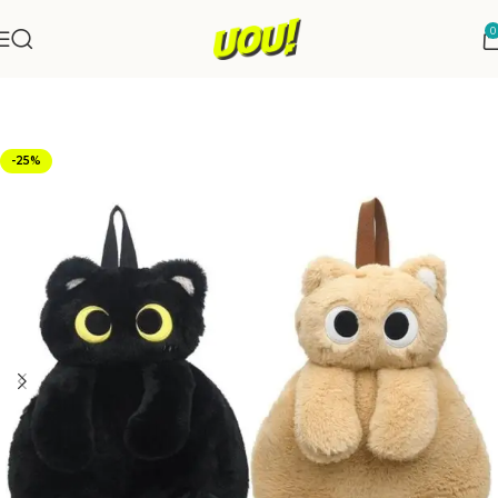
0
Início
Moda e Estilo
-25%