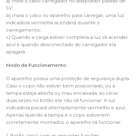
a) Insira o cabo carregador no adaptador padrão de
5V;
b) Insira o cabo no aparelho para carregar, uma luz
indicadora vermelha acenderá durante o
carregamento;
c) Quando a carga estiver completa a luz irá acender
azul e quando desconectado do carregador ela
apagará.
Modo de Funcionamento
O aparelho possui uma proteção de segurança dupla.
Caso o copo não estiver bem posicionado, ou a
tampa esteja aberta ou mau encaixada, ao clicar
duas vezes no botão ele não irá funcionar. A luz
indicadora piscará alternadamente vermelho e azul.
Apenas quando a tampa e o copo estiverem
corretamente montados, o aparelho irá funcionar.
1. Botão único com as seguintes funções: