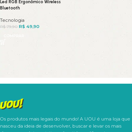
Led RGB Ergonômico Wireless
Bluetooth
Tecnologia
R$
49,90
R$
79,90
COMPRAR
Os produtos mais legais do mundo! A UOU é uma loja que
nasceu da ideia de desenvolver, buscar e levar os mais