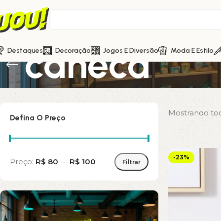
caneca
Destaques
Decoração
Jogos E Diversão
Moda E Estilo
Mostrando tod
Defina O Preço
-23%
Preço:
R$ 80
—
R$ 100
Filtrar