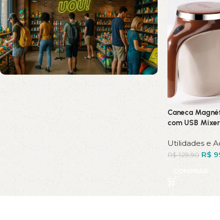
Novos Produtos com até
12% de desconto
Caneca Magnét
com USB Mixer
Shop Now
Utilidades e A
R$
9
R$
129,90
COMPRAR